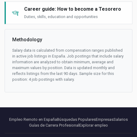
Career guide: How to become a Tesorero
Duties, skills, education and opportunities
Methodology
Salary data is calculated from compensation ranges published
in active job listings in España. Job postings that include salary
information are analyzed to obtain minimum, average and
maximum values by position. Data is updated monthly and
reflects listings from the last 90 days. Sample size for this
position: 4 job postings with salary.
Empleo Remoto en España
Búsquedas Populares
Empresas
Salarios
Guías de Carrera Profesional
Explorar empleo