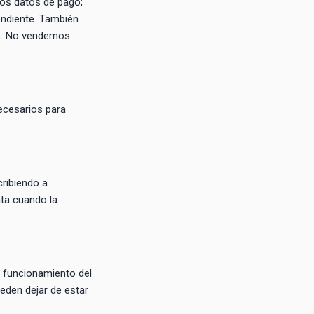
os datos de pago;
endiente. También
as. No vendemos
ecesarios para
cribiendo a
nta cuando la
y funcionamiento del
eden dejar de estar