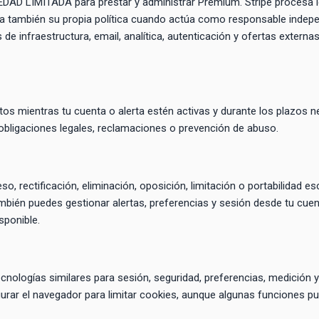
AD LIMITADA para prestar y administrar Premium. Stripe procesa l
ca también su propia política cuando actúa como responsable indep
e infraestructura, email, analítica, autenticación y ofertas extern
s mientras tu cuenta o alerta estén activas y durante los plazos n
, obligaciones legales, reclamaciones o prevención de abuso.
so, rectificación, eliminación, oposición, limitación o portabilidad es
mbién puedes gestionar alertas, preferencias y sesión desde tu cue
sponible.
nologías similares para sesión, seguridad, preferencias, medición 
gurar el navegador para limitar cookies, aunque algunas funciones pu