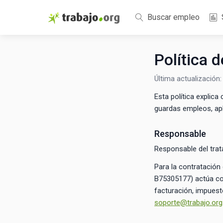
Buscar empleo
Política 
Última actualización
Esta política explic
guardas empleos, apl
Responsable
Responsable del tra
Para la contratació
B75305177) actúa co
facturación, impuest
soporte@trabajo.org