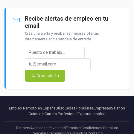
Recibe alertas de empleo en tu
email
Crea una alerta y recibe las mejores ofertas
directamente en tu bandeja de entrada.
Crear alerta
Empleo Remoto en España
Búsquedas Populares
Empresas
Salarios
Guías de Carrera Profesional
Explorar empleo
Partners
Aviso legal
Privacidad
Terminos
Condiciones Premium
Cancelar Premium
Sobre Nosotros
Contacto