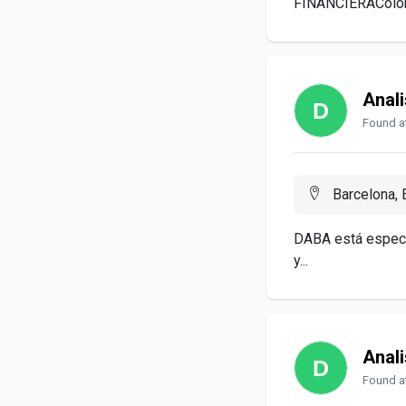
FINANCIERAColoni
Anali
Found at
Barcelona, 
DABA está especi
y...
Anali
Found at