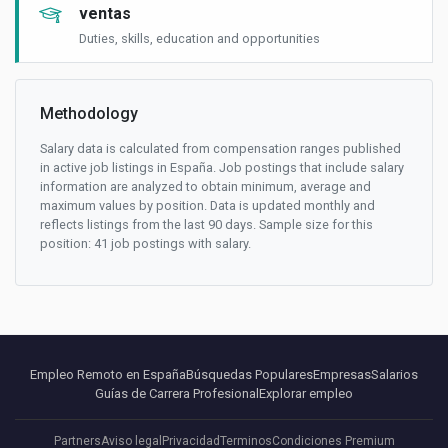
ventas
Duties, skills, education and opportunities
Methodology
Salary data is calculated from compensation ranges published
in active job listings in España. Job postings that include salary
information are analyzed to obtain minimum, average and
maximum values by position. Data is updated monthly and
reflects listings from the last 90 days. Sample size for this
position: 41 job postings with salary.
Empleo Remoto en España
Búsquedas Populares
Empresas
Salarios
Guías de Carrera Profesional
Explorar empleo
Partners
Aviso legal
Privacidad
Terminos
Condiciones Premium