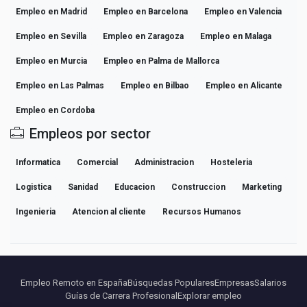
Empleo en Madrid
Empleo en Barcelona
Empleo en Valencia
Empleo en Sevilla
Empleo en Zaragoza
Empleo en Malaga
Empleo en Murcia
Empleo en Palma de Mallorca
Empleo en Las Palmas
Empleo en Bilbao
Empleo en Alicante
Empleo en Cordoba
Empleos por sector
Informatica
Comercial
Administracion
Hosteleria
Logistica
Sanidad
Educacion
Construccion
Marketing
Ingenieria
Atencion al cliente
Recursos Humanos
Empleo Remoto en España
Búsquedas Populares
Empresas
Salarios
Guías de Carrera Profesional
Explorar empleo