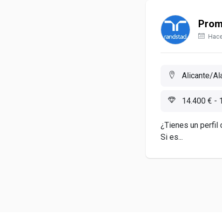
Prom
Hace
Alicante/Ala
14.400 € - 
¿Tienes un perfil 
Si es...