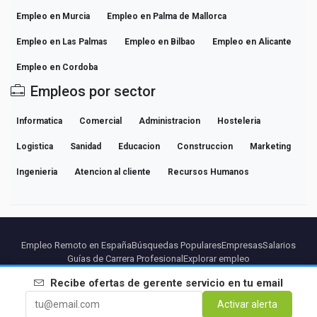
Empleo en Murcia
Empleo en Palma de Mallorca
Empleo en Las Palmas
Empleo en Bilbao
Empleo en Alicante
Empleo en Cordoba
Empleos por sector
Informatica
Comercial
Administracion
Hosteleria
Logistica
Sanidad
Educacion
Construccion
Marketing
Ingenieria
Atencion al cliente
Recursos Humanos
Empleo Remoto en España
Búsquedas Populares
Empresas
Salarios
Guías de Carrera Profesional
Explorar empleo
Recibe ofertas de
gerente servicio
en tu email
Partners
Aviso legal
Privacidad
Terminos
Condiciones Premium
Activar alerta
Cancelar Premium
Sobre Nosotros
Contacto