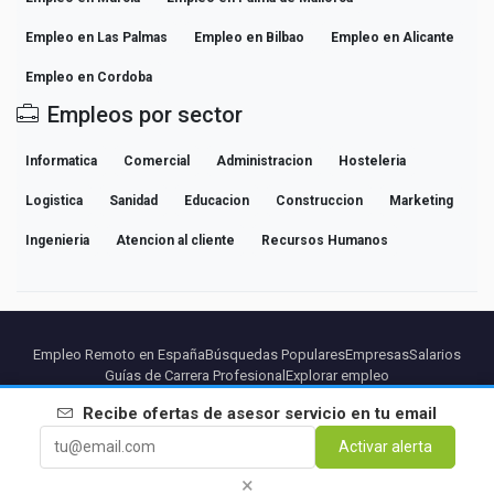
Empleo en Las Palmas
Empleo en Bilbao
Empleo en Alicante
Empleo en Cordoba
Empleos por sector
Informatica
Comercial
Administracion
Hosteleria
Logistica
Sanidad
Educacion
Construccion
Marketing
Ingenieria
Atencion al cliente
Recursos Humanos
Empleo Remoto en España
Búsquedas Populares
Empresas
Salarios
Guías de Carrera Profesional
Explorar empleo
Recibe ofertas de
asesor servicio
en tu email
Partners
Aviso legal
Privacidad
Terminos
Condiciones Premium
Activar alerta
Cancelar Premium
Sobre Nosotros
Contacto
×
© 2026 BEBEE PLATFORM SL - ID ESB84471838