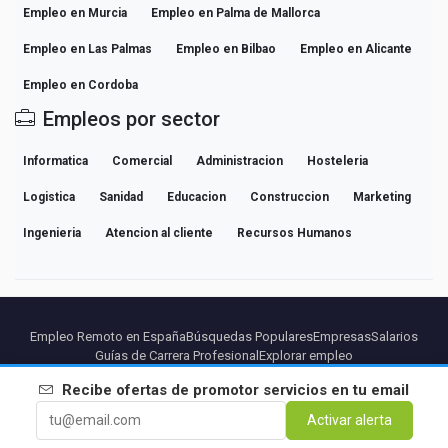
Empleo en Murcia
Empleo en Palma de Mallorca
Empleo en Las Palmas
Empleo en Bilbao
Empleo en Alicante
Empleo en Cordoba
Empleos por sector
Informatica
Comercial
Administracion
Hosteleria
Logistica
Sanidad
Educacion
Construccion
Marketing
Ingenieria
Atencion al cliente
Recursos Humanos
Empleo Remoto en España
Búsquedas Populares
Empresas
Salarios
Guías de Carrera Profesional
Explorar empleo
Recibe ofertas de
promotor servicios
en tu email
Partners
Aviso legal
Privacidad
Terminos
Condiciones Premium
Activar alerta
Cancelar Premium
Sobre Nosotros
Contacto