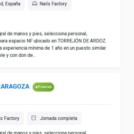
id, España
Nails Factory
egral de manos y pies, selecciona personal,
el, para espacio NF ubicado en TORREJÓN DE ARDOZ.
 experiencia mínima de 1 año en un puesto similar.
le y con don de...
l ZARAGOZA
Premium
ls Factory
Jornada completa
egral de manos y pies, selecciona personal,