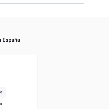
n España
ta
...