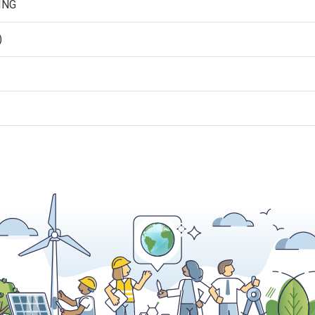
ING
)