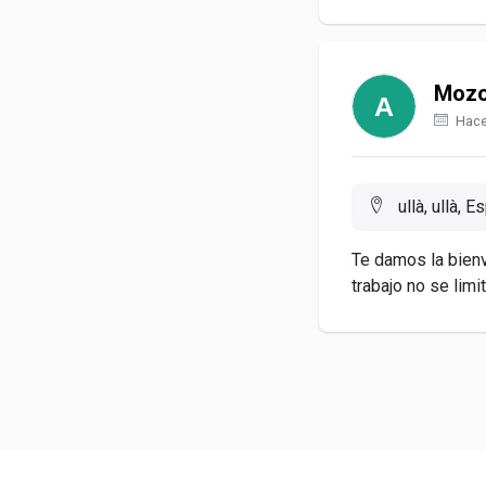
Mozo
Hace
ullà, ullà, E
Te damos la bien
trabajo no se limita