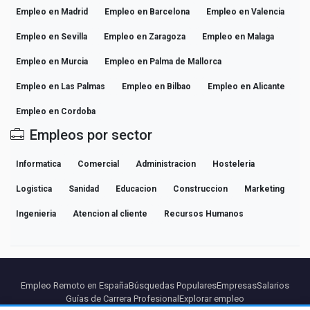
Empleo en Madrid
Empleo en Barcelona
Empleo en Valencia
Empleo en Sevilla
Empleo en Zaragoza
Empleo en Malaga
Empleo en Murcia
Empleo en Palma de Mallorca
Empleo en Las Palmas
Empleo en Bilbao
Empleo en Alicante
Empleo en Cordoba
Empleos por sector
Informatica
Comercial
Administracion
Hosteleria
Logistica
Sanidad
Educacion
Construccion
Marketing
Ingenieria
Atencion al cliente
Recursos Humanos
Empleo Remoto en España
Búsquedas Populares
Empresas
Salarios
Guías de Carrera Profesional
Explorar empleo