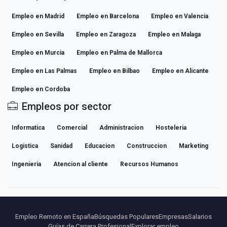
Empleo en Madrid
Empleo en Barcelona
Empleo en Valencia
Empleo en Sevilla
Empleo en Zaragoza
Empleo en Malaga
Empleo en Murcia
Empleo en Palma de Mallorca
Empleo en Las Palmas
Empleo en Bilbao
Empleo en Alicante
Empleo en Cordoba
Empleos por sector
Informatica
Comercial
Administracion
Hosteleria
Logistica
Sanidad
Educacion
Construccion
Marketing
Ingenieria
Atencion al cliente
Recursos Humanos
Empleo Remoto en España
Búsquedas Populares
Empresas
Salarios
Guías de Carrera Profesional
Explorar empleo