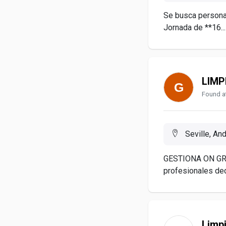
Se busca personal
Jornada de **16...
LIMP
Found at
Seville, An
GESTIONA ON GROU
profesionales ded
Limp