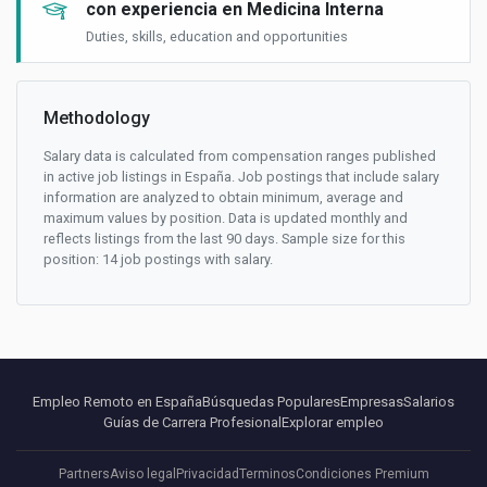
con experiencia en Medicina Interna
Duties, skills, education and opportunities
Methodology
Salary data is calculated from compensation ranges published
in active job listings in España. Job postings that include salary
information are analyzed to obtain minimum, average and
maximum values by position. Data is updated monthly and
reflects listings from the last 90 days. Sample size for this
position: 14 job postings with salary.
Empleo Remoto en España
Búsquedas Populares
Empresas
Salarios
Guías de Carrera Profesional
Explorar empleo
Partners
Aviso legal
Privacidad
Terminos
Condiciones Premium