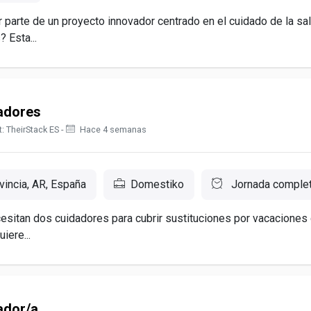
r parte de un proyecto innovador centrado en el cuidado de la sa
 Esta...
adores
: TheirStack ES -
Hace 4 semanas
incia, AR, España
Domestiko
Jornada comple
sitan dos cuidadores para cubrir sustituciones por vacaciones
iere...
ador/a