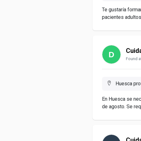
Te gustaría forma
pacientes adultos?
Cuid
Found at
Huesca prov
En Huesca se nece
de agosto. Se requ
Cuid