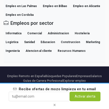
Empleo en Las Palmas
Empleo en Bilbao
Empleo en Alicante
Empleo en Cordoba
Empleos por sector
Informatica
Comercial
Administracion
Hosteleria
Logistica
Sanidad
Educacion
Construccion
Marketing
Ingenieria
Atencion al cliente
Recursos Humanos
Empleo Remoto en España
Búsquedas Populares
Empresas
Salarios
Guías de Carrera Profesional
Explorar empleo
Recibe ofertas de
mozo limpieza
en tu email
Partners
Aviso legal
Privacidad
Terminos
Condiciones Premium
Activar alerta
Cancelar Premium
Sobre Nosotros
Contacto
×
© 2026 BEBEE PLATFORM SL - ID ESB84471838