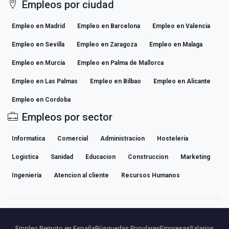
Empleos por ciudad
Empleo en Madrid
Empleo en Barcelona
Empleo en Valencia
Empleo en Sevilla
Empleo en Zaragoza
Empleo en Malaga
Empleo en Murcia
Empleo en Palma de Mallorca
Empleo en Las Palmas
Empleo en Bilbao
Empleo en Alicante
Empleo en Cordoba
Empleos por sector
Informatica
Comercial
Administracion
Hosteleria
Logistica
Sanidad
Educacion
Construccion
Marketing
Ingenieria
Atencion al cliente
Recursos Humanos
Empleo Remoto en España
Búsquedas Populares
Empresas
Salarios