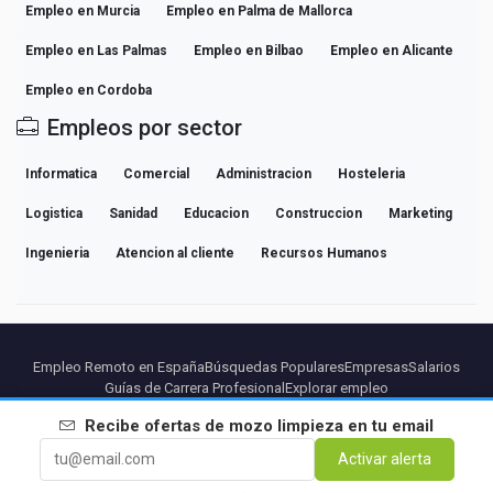
Empleo en Murcia
Empleo en Palma de Mallorca
Empleo en Las Palmas
Empleo en Bilbao
Empleo en Alicante
Empleo en Cordoba
Empleos por sector
Informatica
Comercial
Administracion
Hosteleria
Logistica
Sanidad
Educacion
Construccion
Marketing
Ingenieria
Atencion al cliente
Recursos Humanos
Empleo Remoto en España
Búsquedas Populares
Empresas
Salarios
Guías de Carrera Profesional
Explorar empleo
Recibe ofertas de
mozo limpieza
en tu email
Partners
Aviso legal
Privacidad
Terminos
Condiciones Premium
Activar alerta
Cancelar Premium
Sobre Nosotros
Contacto