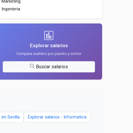
Marketing
Ingenieria
Explorar salarios
Compara sueldos por puesto y sector
Buscar salarios
en Sevilla
Explorar salarios - Informatica