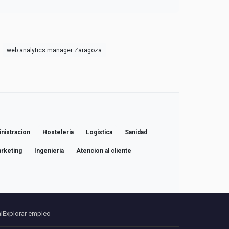
web analytics manager Zaragoza
nistracion
Hosteleria
Logistica
Sanidad
rketing
Ingenieria
Atencion al cliente
l
Explorar empleo