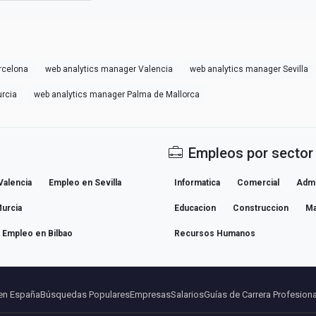
rcelona
web analytics manager Valencia
web analytics manager Sevilla
rcia
web analytics manager Palma de Mallorca
Empleos por sector
Valencia
Empleo en Sevilla
Informatica
Comercial
Admi
urcia
Educacion
Construccion
Ma
Empleo en Bilbao
Recursos Humanos
en España
Búsquedas Populares
Empresas
Salarios
Guías de Carrera Profesiona