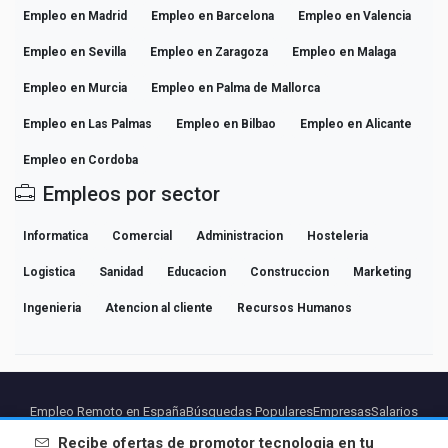
Empleo en Madrid
Empleo en Barcelona
Empleo en Valencia
Empleo en Sevilla
Empleo en Zaragoza
Empleo en Malaga
Empleo en Murcia
Empleo en Palma de Mallorca
Empleo en Las Palmas
Empleo en Bilbao
Empleo en Alicante
Empleo en Cordoba
Empleos por sector
Informatica
Comercial
Administracion
Hosteleria
Logistica
Sanidad
Educacion
Construccion
Marketing
Ingenieria
Atencion al cliente
Recursos Humanos
Empleo Remoto en España
Búsquedas Populares
Empresas
Salarios
Guías de Carrera Profesional
Explorar empleo
Recibe ofertas de
promotor tecnologia
en tu