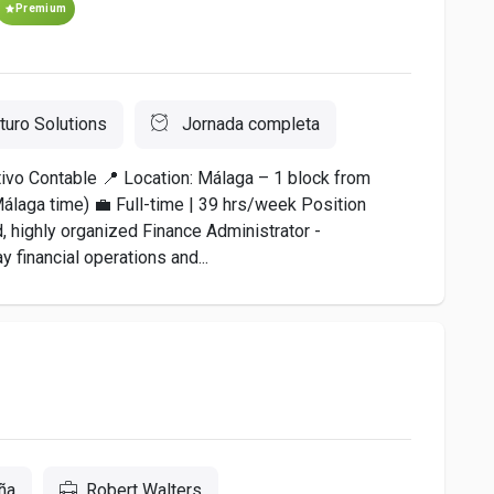
Premium
turo Solutions
Jornada completa
ativo Contable 📍 Location: Málaga – 1 block from
laga time) 💼 Full-time | 39 hrs/week Position
, highly organized Finance Administrator -
 financial operations and...
ña
Robert Walters