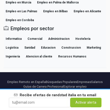
Empleo en Murcia
Empleo en Palma de Mallorca
Empleo en Las Palmas
Empleo en Bilbao
Empleo en Alicante
Empleo en Cordoba
Empleos por sector
Informatica
Comercial
Administracion
Hosteleria
Logistica
Sanidad
Educacion
Construccion
Marketing
Ingenieria
Atencion al cliente
Recursos Humanos
Empleo Remoto en España
Búsquedas Populares
Empresas
Salarios
Guías de Carrera Profesional
Explorar empleo
Recibe ofertas de
randstad italia
en tu email
Partners
Aviso legal
Privacidad
Terminos
Condiciones Premium
Activar alerta
Cancelar Premium
Sobre Nosotros
Contacto