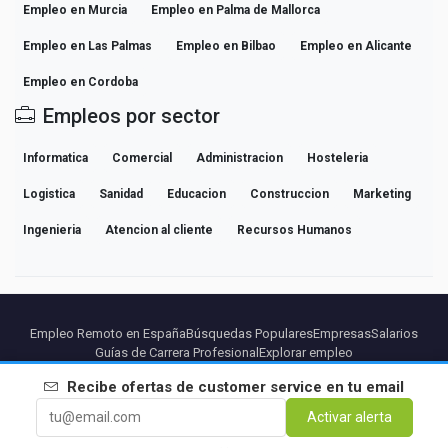
Empleo en Murcia
Empleo en Palma de Mallorca
Empleo en Las Palmas
Empleo en Bilbao
Empleo en Alicante
Empleo en Cordoba
Empleos por sector
Informatica
Comercial
Administracion
Hosteleria
Logistica
Sanidad
Educacion
Construccion
Marketing
Ingenieria
Atencion al cliente
Recursos Humanos
Empleo Remoto en España
Búsquedas Populares
Empresas
Salarios
Guías de Carrera Profesional
Explorar empleo
Recibe ofertas de
customer service
en tu email
Partners
Aviso legal
Privacidad
Terminos
Condiciones Premium
Activar alerta
Cancelar Premium
Sobre Nosotros
Contacto