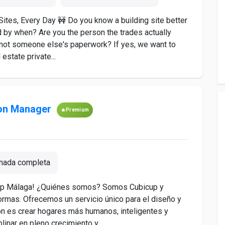
Sites, Every Day 🚧 Do you know a building site better
 by when? Are you the person the trades actually
, not someone else's paperwork? If yes, we want to
estate private...
ion Manager
Premium
nada completa
icup Málaga! ¿Quiénes somos? Somos Cubicup y
ormas. Ofrecemos un servicio único para el diseño y
ón es crear hogares más humanos, inteligentes y
inar en pleno crecimiento y...