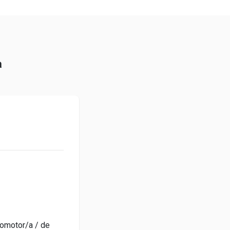
a
romotor/a / de