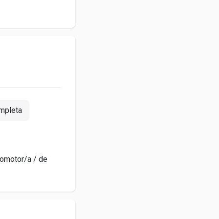
mpleta
romotor/a / de