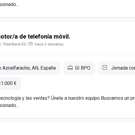
ionado...
tor/a de telefonía móvil.
: TheirStack ES -
Hace 3 semanas
 Aznalfarache, AN, España
GI BPO
Jornada co
21.000 €
tecnología y las ventas? Únete a nuestro equipo Buscamos un p
ionado...