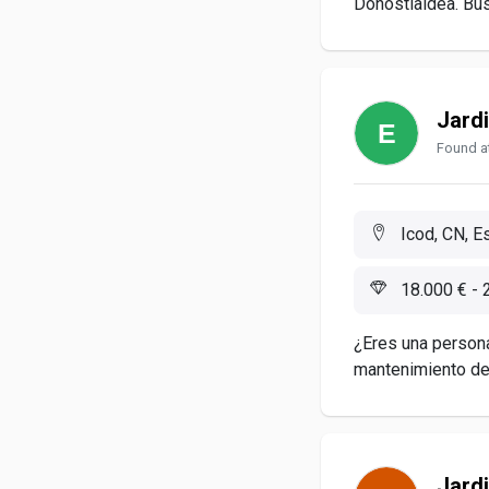
Donostialdea. Bus
Jard
Found at
Icod, CN, E
18.000 € - 
¿Eres una persona
mantenimiento de 
Jard