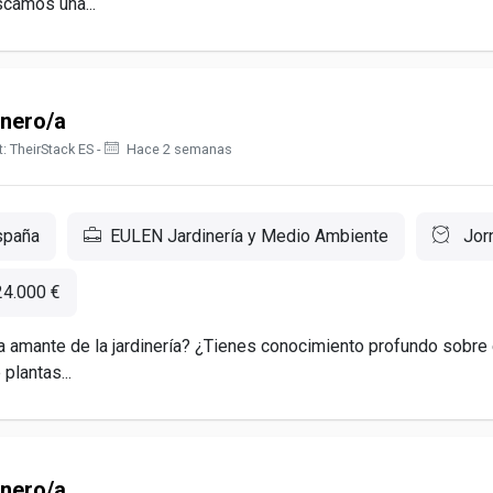
camos una...
inero/a
: TheirStack ES -
Hace 2 semanas
spaña
EULEN Jardinería y Medio Ambiente
Jor
24.000 €
 amante de la jardinería? ¿Tienes conocimiento profundo sobre 
plantas...
inero/a