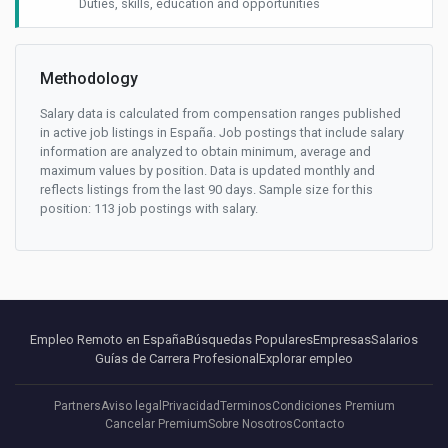
Duties, skills, education and opportunities
Methodology
Salary data is calculated from compensation ranges published
in active job listings in España. Job postings that include salary
information are analyzed to obtain minimum, average and
maximum values by position. Data is updated monthly and
reflects listings from the last 90 days. Sample size for this
position: 113 job postings with salary.
Empleo Remoto en España
Búsquedas Populares
Empresas
Salarios
Guías de Carrera Profesional
Explorar empleo
Partners
Aviso legal
Privacidad
Terminos
Condiciones Premium
Cancelar Premium
Sobre Nosotros
Contacto