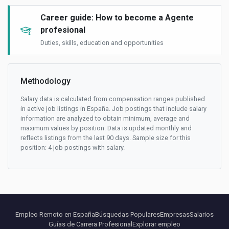
Career guide: How to become a Agente
profesional
Duties, skills, education and opportunities
Methodology
Salary data is calculated from compensation ranges published
in active job listings in España. Job postings that include salary
information are analyzed to obtain minimum, average and
maximum values by position. Data is updated monthly and
reflects listings from the last 90 days. Sample size for this
position: 4 job postings with salary.
Empleo Remoto en España
Búsquedas Populares
Empresas
Salarios
Guías de Carrera Profesional
Explorar empleo