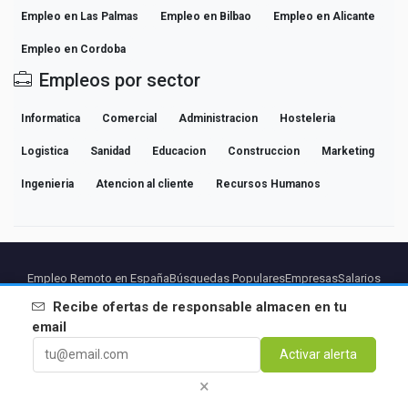
Empleo en Las Palmas
Empleo en Bilbao
Empleo en Alicante
Empleo en Cordoba
Empleos por sector
Informatica
Comercial
Administracion
Hosteleria
Logistica
Sanidad
Educacion
Construccion
Marketing
Ingenieria
Atencion al cliente
Recursos Humanos
Empleo Remoto en España
Búsquedas Populares
Empresas
Salarios
Guías de Carrera Profesional
Explorar empleo
Recibe ofertas de
responsable almacen
en tu
email
Partners
Aviso legal
Privacidad
Terminos
Condiciones Premium
Activar alerta
Cancelar Premium
Sobre Nosotros
Contacto
×
© 2026 BEBEE PLATFORM SL - ID ESB84471838