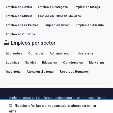
Empleo en Sevilla
Empleo en Zaragoza
Empleo en Malaga
Empleo en Murcia
Empleo en Palma de Mallorca
Empleo en Las Palmas
Empleo en Bilbao
Empleo en Alicante
Empleo en Cordoba
Empleos por sector
Informatica
Comercial
Administracion
Hosteleria
Logistica
Sanidad
Educacion
Construccion
Marketing
Ingenieria
Atencion al cliente
Recursos Humanos
Empleo Remoto en España
Búsquedas Populares
Empresas
Salarios
Guías de Carrera Profesional
Explorar empleo
Recibe ofertas de
responsable almacen
en tu
email