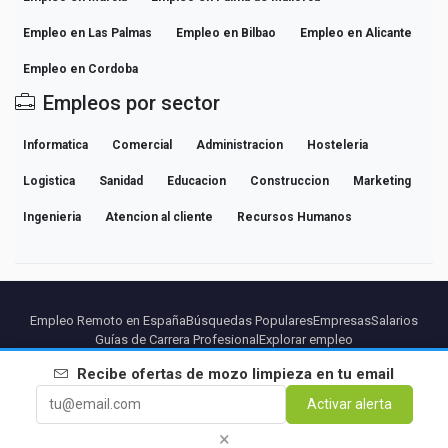
Empleo en Las Palmas
Empleo en Bilbao
Empleo en Alicante
Empleo en Cordoba
Empleos por sector
Informatica
Comercial
Administracion
Hosteleria
Logistica
Sanidad
Educacion
Construccion
Marketing
Ingenieria
Atencion al cliente
Recursos Humanos
Empleo Remoto en España
Búsquedas Populares
Empresas
Salarios
Guías de Carrera Profesional
Explorar empleo
Recibe ofertas de
mozo limpieza
en tu email
Partners
Aviso legal
Privacidad
Terminos
Condiciones Premium
Activar alerta
Cancelar Premium
Sobre Nosotros
Contacto
×
© 2026 BEBEE PLATFORM SL - ID ESB84471838